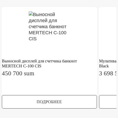
Оформление заказа
Давайте настроим систему
вместе
100 rub
name
+
Заполните форму — наш эксперт свяжется с
вами, чтобы предложить оптимальное решение
для вашего бизнеса.
Выносной дисплей для счетчика банкнот
Мультива
MERTECH C-100 CIS
Black
450 700 sum
3 698 
Форма успешно отправлена
Наш эксперт свяжется с вами в ближайшее время,
ПОДРОБНЕЕ
чтобы уточнить детали и предложить оптимальное
решение для вашего бизнеса.