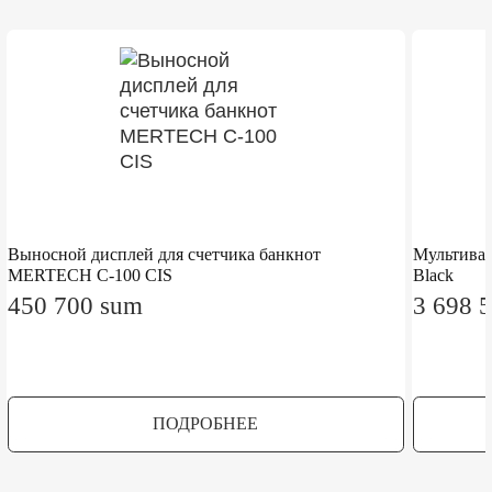
Оформление заказа
Давайте настроим систему
вместе
100 rub
name
+
Заполните форму — наш эксперт свяжется с
вами, чтобы предложить оптимальное решение
для вашего бизнеса.
Выносной дисплей для счетчика банкнот
Мультива
MERTECH C-100 CIS
Black
450 700 sum
3 698 
Форма успешно отправлена
Наш эксперт свяжется с вами в ближайшее время,
ПОДРОБНЕЕ
чтобы уточнить детали и предложить оптимальное
решение для вашего бизнеса.