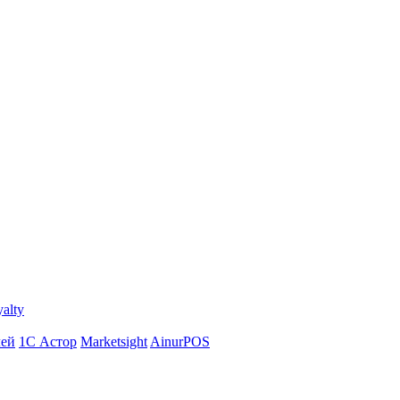
yalty
лей
1С Астор
Marketsight
AinurPOS