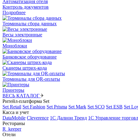
Автоматизация отеля
Контроль документов
Подробнее
Терминалы сбора данных
Весы электронные
Моноблоки
Банковское оборудование
Сканеры штрих-кода
Терминалы для QR-оплаты
Принтеры
ВЕСЬ КАТАЛОГ
Ритейл-платформа Set
Set Retail
Set Fashion
Set Prisma
Set Mark
Set SCO
Set ESB
Set Lo
Касса и учет
DataMobile
Cleverence
1С Далион Тренд
1С Управление торгов
Рестораны
R_keeper
Отели