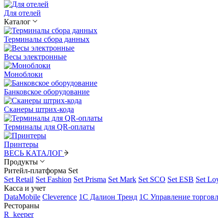
Для отелей
Каталог
Терминалы сбора данных
Весы электронные
Моноблоки
Банковское оборудование
Сканеры штрих-кода
Терминалы для QR-оплаты
Принтеры
ВЕСЬ КАТАЛОГ
Продукты
Ритейл-платформа Set
Set Retail
Set Fashion
Set Prisma
Set Mark
Set SCO
Set ESB
Set Lo
Касса и учет
DataMobile
Cleverence
1С Далион Тренд
1С Управление торгов
Рестораны
R_keeper