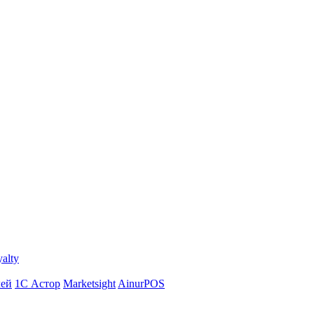
yalty
лей
1С Астор
Marketsight
AinurPOS