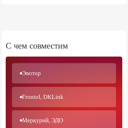
С чем совместим
Оформление заказа
Давайте настроим систему
вместе
Эвотор
100 rub
name
+
Заполните форму — наш эксперт свяжется с
вами, чтобы предложить оптимальное решение
Frontol, DKLink
для вашего бизнеса.
Меркурий, ЭДО